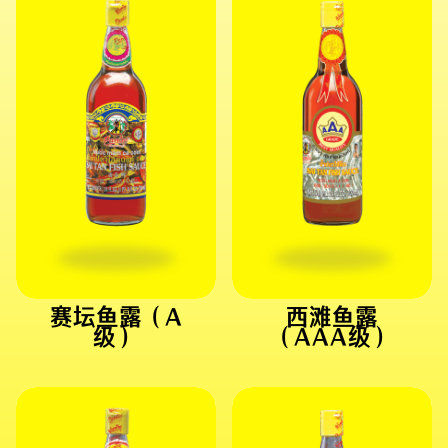
赛坛鱼露（A
西滩鱼露
级）
（AAA级）