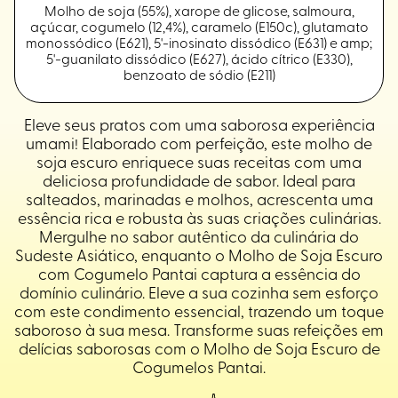
Molho de soja (55%), xarope de glicose, salmoura,
açúcar, cogumelo (12,4%), caramelo (E150c), glutamato
monossódico (E621), 5'-inosinato dissódico (E631) e amp;
5'-guanilato dissódico (E627), ácido cítrico (E330),
benzoato de sódio (E211)
Eleve seus pratos com uma saborosa experiência
umami! Elaborado com perfeição, este molho de
soja escuro enriquece suas receitas com uma
deliciosa profundidade de sabor. Ideal para
salteados, marinadas e molhos, acrescenta uma
essência rica e robusta às suas criações culinárias.
Mergulhe no sabor autêntico da culinária do
Sudeste Asiático, enquanto o Molho de Soja Escuro
com Cogumelo Pantai captura a essência do
domínio culinário. Eleve a sua cozinha sem esforço
com este condimento essencial, trazendo um toque
saboroso à sua mesa. Transforme suas refeições em
delícias saborosas com o Molho de Soja Escuro de
Cogumelos Pantai.