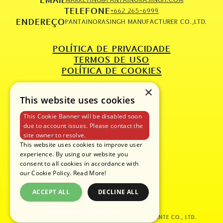
TELEFONE
+662 265-6999
ENDEREÇO
PANTAINORASINGH MANUFACTURER CO.,LTD.
POLÍTICA DE PRIVACIDADE
TERMOS DE USO
POLÍTICA DE COOKIES
×
This website uses cookies
This Cookie Banner will be disabled soon
due to account issues. Please contact the
site owner to resolve.
This website uses cookies to improve user
experience. By using our website you
consent to all cookies in accordance with
our Cookie Policy.
Read More!
ACCEPT ALL
DECLINE ALL
POWERED BY COOKIESCRIPT
COPYRIGHT © 2025 PANTAINORASINGH FABRICANTE CO., LTD.