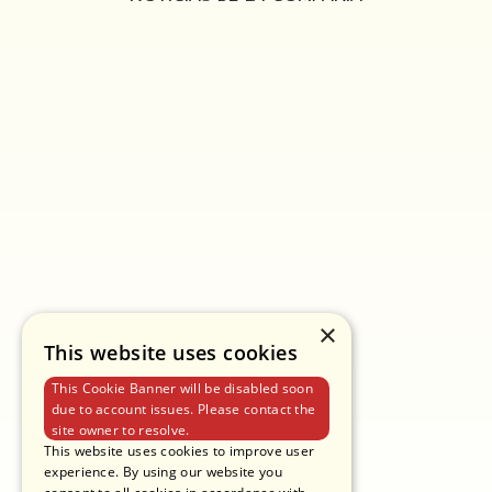
CORREO
MARKETING@PANTAINORASINGH.COM
ELECTRÓNICO
TELÉFONO
+662 265-6999
PANTAINORASINGH MANUFACTURER
DIRECCIÓN
CO.,LTD.
POLÍTICAS DE PRIVACIDAD
CONDICIONES DE USO
POLÍTICAS DE COOKIES
×
This website uses cookies
This Cookie Banner will be disabled soon
due to account issues. Please contact the
site owner to resolve.
This website uses cookies to improve user
experience. By using our website you