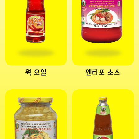
웍 오일
옌타포 소스