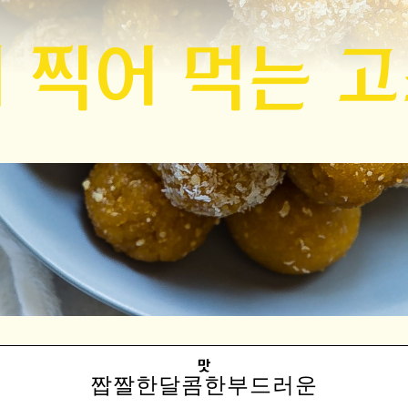
 찍어 먹는 
맛
짭짤한
달콤한
부드러운