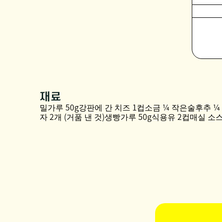
재료
밀가루 50g강판에 간 치즈 1컵소금 ¼ 작은술후추 
자 2개 (거품 낸 것)생빵가루 50g식용유 2컵매실 소스