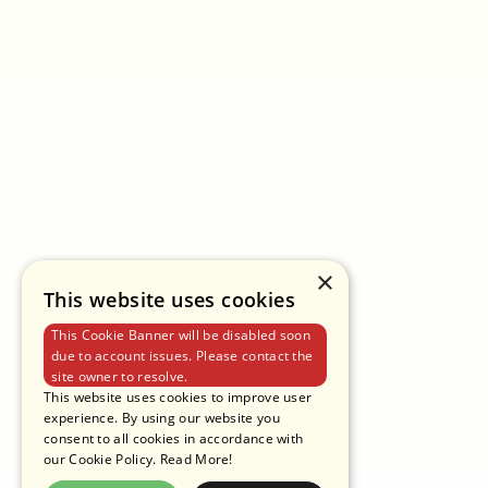
EMAIL
MARKETING@PANTAINORASINGH.COM
TÉLÉPHONE
+662 265-6999
ADRESSE
PANTAINORASINGH MANUFACTURER CO.,LTD.
POLITIQUE DE CONFIDENTIALITÉ
CONDITIONS D'UTILISATION
POLITIQUE EN MATIÈRE DE COOKIES
×
This website uses cookies
This Cookie Banner will be disabled soon
due to account issues. Please contact the
site owner to resolve.
This website uses cookies to improve user
experience. By using our website you
consent to all cookies in accordance with
our Cookie Policy.
Read More!